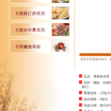
選用天然蕎麥與糙米，
品名：蕎麥糙米餅
成份：麵粉、棕櫚
蘇打）
重量規格：128g*2
保存期限：9個月
有效日期：標示於